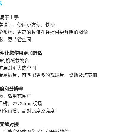
点
易于上手
程学设计，使用更方便、快捷
光学系统，更高的数值孔径提供更鲜明的图像
外形，更节省空间
件让您使用更加舒适
移动的机械载物台
可扩展到更大的空间
的金属插片，可匹配更多的载玻片、烧瓶及培养皿
度和分辨率
物镜，适用范围广
目镜，22/24mm视场
的图像画质，高对比度及亮度
无缝对接
手，功能完备的图像采集和分析软件