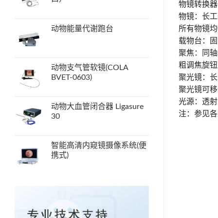
物镜转换器
物镜：长工
所有物镜均
动物能量代谢跑台
载物台：固
聚焦：同轴
粗调焦旋钮
动物支气管软镜(COLA
聚光镜：长工
BVET-0603)
聚光镜可移
光源：透射光
动物大血管闭合器 Ligasure
注：参见各
30
智能高清内窥镜摄像系统(便
携式)