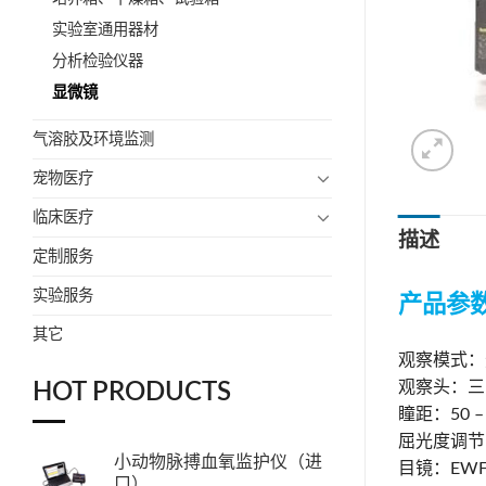
实验室通用器材
分析检验仪器
显微镜
气溶胶及环境监测
宠物医疗
临床医疗
描述
定制服务
实验服务
产品参
其它
观察模式：
观察头：三
HOT PRODUCTS
瞳距：50 –
屈光度调节
小动物脉搏血氧监护仪（进
目镜：EWF
口）