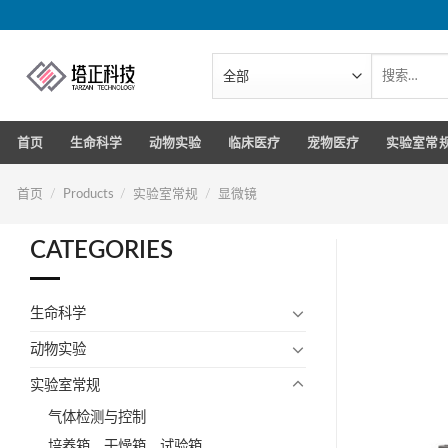
跳
转
到
搜
索：
内
容
首页
生命科学
动物实验
临床医疗
宠物医疗
实验室常
首页
/
Products
/
实验室常规
/
显微镜
CATEGORIES
生命科学
动物实验
实验室常规
气体检测与控制
培养箱、干燥箱、试验箱