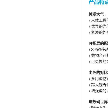
产品特
美观大气，
» 人体工
» 优异的
» 紧凑的
可拓展的配
» X-Y轴
» 载物台
» 可更换
出色的对比
» 多用型
» 超大视野
» 增强型
与数码世界
» 轻松上