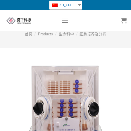
跳
ZH_CN
转
到
内
容
首页
/
Products
/
生命科学
/
细胞培养及分析