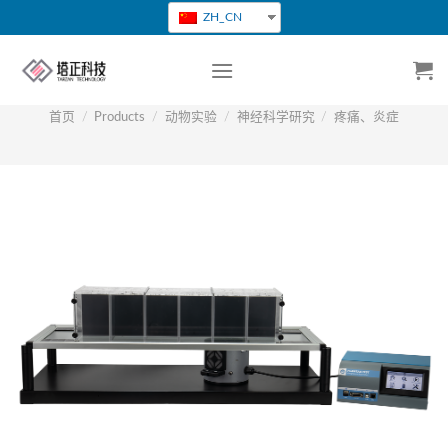
跳
ZH_CN
转
到
内
容
首页
/
Products
/
动物实验
/
神经科学研究
/
疼痛、炎症