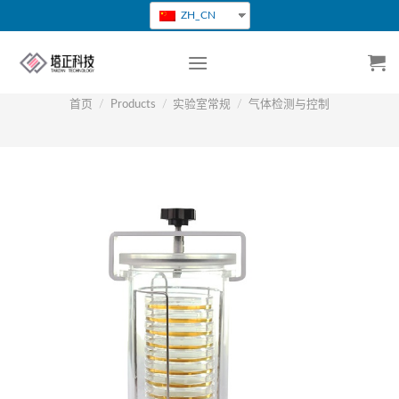
跳
ZH_CN
转
到
内
容
首页
/
Products
/
实验室常规
/
气体检测与控制