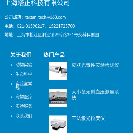
上海塔正科技有限公司
公司邮箱：tarzan_tech@163.com
电话：021-31598217，15221725700
地址：上海市松江区泗泾镇泗砖路351号交科科创园
关于我们
热门产品
动物实验
皮肤光毒性实验检测仪
生命科学
实验室常
规
大小鼠无创血压测量系
宠物医疗
统
实验服务
联系我们
干法激光粒度仪